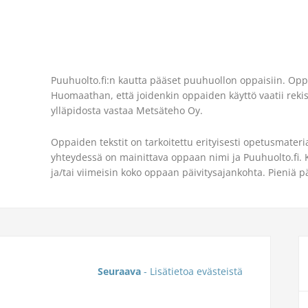
Puuhuolto.fi:n kautta pääset puuhuollon oppaisiin. Opp
Huomaathan, että joidenkin oppaiden käyttö vaatii reki
ylläpidosta vastaa Metsäteho Oy.
Oppaiden tekstit on tarkoitettu erityisesti opetusmateri
yhteydessä on mainittava oppaan nimi ja Puuhuolto.fi. 
ja/tai viimeisin koko oppaan päivitysajankohta. Pieniä 
Seuraava
- Lisätietoa evästeistä