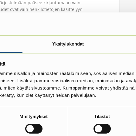
. Järjestelmään pääsee kirjautumaan vain
udet ovat vain henkilötietojen käsittelyyn
inen
Yksityiskohdat
i oikeus tarkastaa, mitä häntä koskevia tietoja
dä ottamalla yhteyttä rekisterien ylläpitäjään.
itä
en tiedon korjaaminen
mme sisällön ja mainosten räätälöimiseen, sosiaalisen median
iseen. Lisäksi jaamme sosiaalisen median, mainosalan ja analy
ssä olevat itseään koskevat tiedot ja pyytää
, miten käytät sivustoamme. Kumppanimme voivat yhdistää näitä t
yyntö tulee tehdä ottamalla yhteyttä rekisteriasioista
n kerätty, kun olet käyttänyt heidän palvelujaan.
Mieltymykset
Tilastot
tps://puuhuolto.fi/lisatietoa-evasteista/
. Saat
alaidan pyöreästä symbolista.