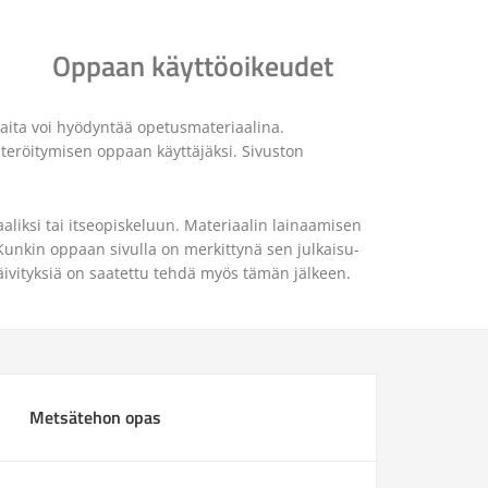
Oppaan käyttöoikeudet
aita voi hyödyntää opetusmateriaalina.
steröitymisen oppaan käyttäjäksi. Sivuston
aaliksi tai itseopiskeluun. Materiaalin lainaamisen
Kunkin oppaan sivulla on merkittynä sen julkaisu-
päivityksiä on saatettu tehdä myös tämän jälkeen.
Metsätehon opas