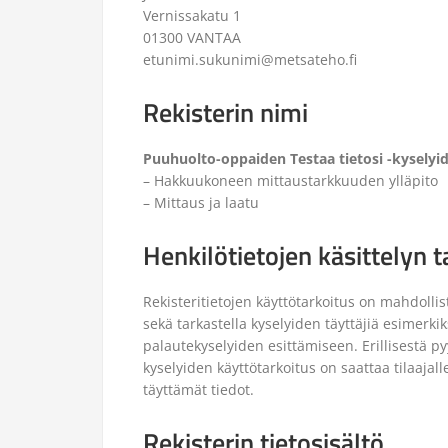
Vernissakatu 1
01300 VANTAA
etunimi.sukunimi@metsateho.fi
Rekisterin nimi
Puuhuolto-oppaiden Testaa tietosi -kyselyid
– Hakkuukoneen mittaustarkkuuden ylläpito
– Mittaus ja laatu
Henkilötietojen käsittelyn t
Rekisteritietojen käyttötarkoitus on mahdolli
sekä tarkastella kyselyiden täyttäjiä esimerki
palautekyselyiden esittämiseen. Erillisestä py
kyselyiden käyttötarkoitus on saattaa tilaajal
täyttämät tiedot.
Rekisterin tietosisältö