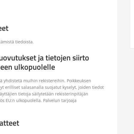
eet
tämistä tiedoista.
ovutukset ja tietojen siirto
ueen ulkopuolelle
riä yhdistetä muihin rekistereihin. Poikkeuksen
 erilliset salasanalla suojatut kyselyt, joiden tiedot
äyttäjien tietoja säilytetään rekisterinpitäjän
ös EU:n ulkopuolella. Palvelun tarjoaja
atteet