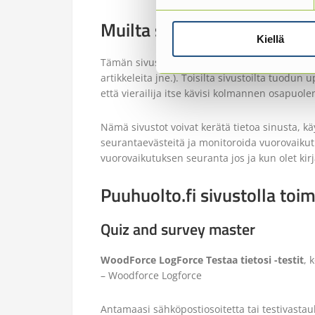
Muilta sivustoilta upotettu 
Kiellä
Tämän sivuston sivut ja artikkelit voivat sisäl
artikkeleita jne.). Toisilta sivustoilta tuodun
että vierailija itse kävisi kolmannen osapuolen
Nämä sivustot voivat kerätä tietoa sinusta, 
seurantaevästeitä ja monitoroida vuorovaikut
vuorovaikutuksen seuranta jos ja kun olet kirj
Puuhuolto.fi sivustolla toim
Quiz and survey master
WoodForce LogForce Testaa tietosi -testit
, 
– Woodforce Logforce
Antamaasi sähköpostiosoitetta tai testivastauks