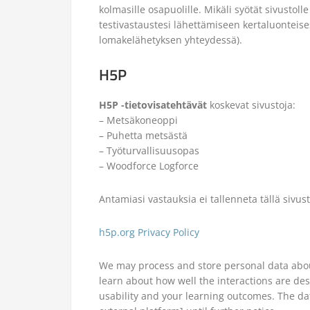
kolmasille osapuolille. Mikäli syötät sivustoll
testivastaustesi lähettämiseen kertaluonteise
lomakelähetyksen yhteydessä).
H5P
H5P -tietovisatehtävät
koskevat sivustoja:
– Metsäkoneoppi
– Puhetta metsästä
– Työturvallisuusopas
– Woodforce Logforce
Antamiasi vastauksia ei tallenneta tällä sivust
h5p.org Privacy Policy
We may process and store personal data abou
learn about how well the interactions are de
usability and your learning outcomes. The da