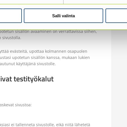
sisältö
Salli valinta
tää upotettua sisältöä (esimerkiksi videoita, kuvia,
 upotetun sisällön avaaminen on verrattavissa siihen,
 sivustolla.
käyttää evästeitä, upottaa kolmannen osapuolen
ustasi upotetun sisällön kanssa, mukaan lukien
autunut käyttäjänä sivustolle.
ivat testityökalut
koskevat sivustoa:
iasi ei tallenneta sivustolle, eikä niitä lähetetä