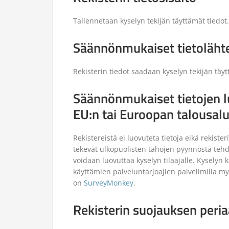
Tallennetaan kyselyn tekijän täyttämät tiedot.
Säännönmukaiset tietoläht
Rekisterin tiedot saadaan kyselyn tekijän täyt
Säännönmukaiset tietojen lu
EU:n tai Euroopan talousal
Rekistereistä ei luovuteta tietoja eikä rekiste
tekevät ulkopuolisten tahojen pyynnöstä tehdyt
voidaan luovuttaa kyselyn tilaajalle. Kyselyn k
käyttämien palveluntarjoajien palvelimilla my
on
SurveyMonkey
.
Rekisterin suojauksen peria