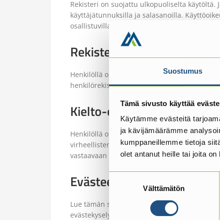
Rekisteri on suojattu ulkopuoliselta käytöltä
käyttäjätunnuksilla ja salasanoilla. Käyttöoike
osallistuvilla henkilöillä.
Rekisteritietojen tarkistam
Suostumus
Henkilöllä on Henkilötietolain 26§:n mukaisest
henkilörekisteriin on talletettu. Tämän voi teh
Tämä sivusto käyttää eväste
Kielto-oikeus ja virheellis
Käytämme evästeitä tarjoama
ja kävijämäärämme analysoim
Henkilöllä on oikeus saada tarkistaa rekisteri
kumppaneillemme tietoja siitä
virheellisten tietojen korjaamista. Tarkastusp
olet antanut heille tai joita o
vastaavaan henkilöön.
Evästeet
Suostumuksen
Välttämätön
valinta
Lue tämän sivuston käyttämistä evästeistä
ht
evästekyselyn esille myös sivun vasemman al